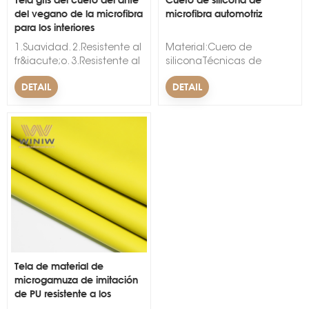
del vegano de la microfibra
microfibra automotriz
para los interiores
automotrices
1.Suavidad. 2.Resistente al
Material:Cuero de
fr&iacute;o. 3.Resistente al
siliconaTécnicas de
envejecimiento. &nbsp;
respaldo:no
DETAIL
DETAIL
&nbsp;
tejidoPatrón:en
relieveAncho:54/55"Espesor:0,
mm-1,0
mmPatrón:ImpresoTipo:Cuero
de siliconaNombre de la
marca:WINIWCaracterística:Re
al plegado, Ligero,
Antimoho, Evita las
arrugas,
Ecológico&nbsp;&nbsp;
Tela de material de
microgamuza de imitación
de PU resistente a los
arañazos para automóviles