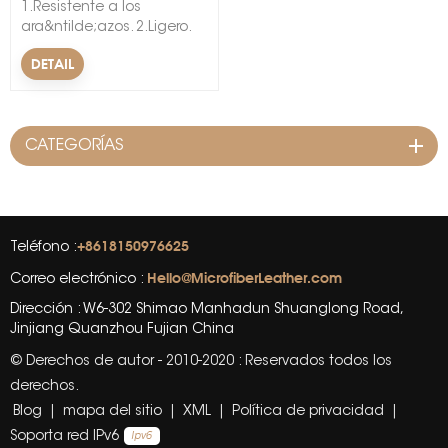
1.Resistente a los
ara&ntilde;azos. 2.Ligero.
3.Alta resistencia a la
DETAIL
tracci&oacute;n. &nbsp;
&nbsp;
CATEGORÍAS
+8618150976625
Teléfono :
Hello@MicrofiberLeather.com
Correo electrónico :
Dirección : W6-302 Shimao Manhadun Shuanglong Road,
Jinjiang Quanzhou Fujian China
© Derechos de autor - 2010-2020 : Reservados todos los
derechos.
Blog
|
mapa del sitio
|
XML
|
Política de privacidad
|
Soporta red IPv6