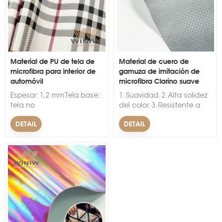
Material de PU de tela de
Material de cuero de
microfibra para interior de
gamuza de imitación de
automóvil
microfibra Clarino suave
s
Espesor: 1,2 mmTela base:
1. Suavidad. 2. Alta solidez
tela no
del color. 3. Resistente a
tejidaCaracterísticas:1.
las arrugas. &nbsp; &nbsp;
DETAIL
DETAIL
Comparado con
productos similares, es
amigable con el medio
ambiente, resistente, de
alto acabado y liviano.2.
La superficie del producto
no es fácil de producir
arrugas y desgaste.3.
Súper suave, buena
sensación de superficie.4.