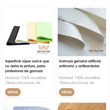
s
Superficie súper suave que
Gamuza genuina artificial
no daña la pintura, paño
antimoho y antibacterias
profesional de gamuza
Material: 100% microfibra
Material: 100% microfibra
T&eacute;cnicas de
T&eacute;cnicas de
respaldo: no tejido Ancho:
respaldo: no tejido Ancho:
DETAIL
DETAIL
150cm. Espesor: 1 mm.
150cm. Espesor: 1 mm.
Color: Negro, Blanco, Rojo,
Color: Negro, Blanco, Rojo,
Azul, Verde, Amarillo, Rosa
Azul, Verde, Amarillo, Rosa
Nombre de la marca:
Nombre de la marca: