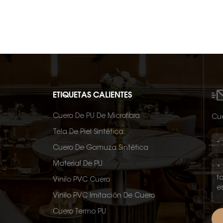
ETIQUETAS CALIENTES
Cuero De PU De Microfibra
Cué
Tela De Piel Sintética.
Cuero De Gamuza Sintética
Material De PU
Vinilo PVC Cuero
Vinilo PVC Imitación De Cuero
Cuero Termo PU