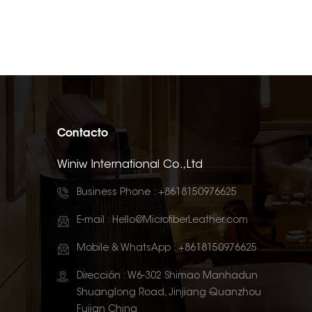
Contacto
Winiw International Co.,Ltd
Business Phone :
+8618150976625
E-mail :
Hello@MicrofiberLeather.com
Mobile & WhatsApp :
+8618150976625
Dirección : W6-302 Shimao Manhadun
Shuanglong Road, Jinjiang Quanzhou
Fujian China