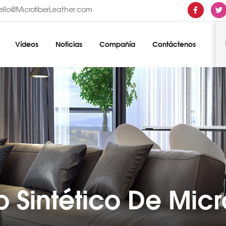
ello@MicrofiberLeather.com
Vídeos
Noticias
Compañía
Contáctenos
 Sintético De Micr