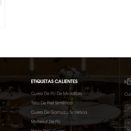
ETIQUETAS CALIENTES
Cuero De PU De Microfibra
Cué
Tela De Piel Sintética.
Cuero De Gamuza Sintética
Material De PU