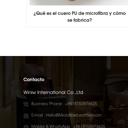
¿Qué es el cuero PU de microfibra y cómo
se fabrica?
Yo defino cuero sintético de microfibra Como material sintético elaborado con una base de microfibra no tejida y un revestimiento de poliuretano. Se utiliza ampliamente en interiores de automóviles, moda y muebles, ya que ofrece durabilidad, suavidad y gran resistencia al desgaste. La microfibra ofrece una alternativa asequible y sin crueldad animal al cuero natural, satisfaciendo así la creciente demanda de productos veganos. productosLas marcas de los sectores de automoción y mobiliario eligen la microfibra por su estructura ligera y su fácil mantenimiento.Conclusiones claveMicrofibra PU El cuero es un material sintético Fabricado con una base de microfibra y un revestimiento de poliuretano, ofreciendo una alternativa duradera y suave al cuero natural.Este material es ligero, fácil de mantener y muy resistente al desgaste, lo que lo hace ideal para interiores de automóviles, moda y muebles.Microfibra Cuero de PU Supera al cuero PU estándar en resistencia, flexibilidad y longevidad debido a su estructura de fibra única.Es una opción respetuosa con el medio ambiente, que ofrece una alternativa libre de crueldad animal al cuero genuino y al mismo tiempo satisface la demanda de productos veganos.El cuero PU de microfibra es versátil y se puede utilizar en diversas aplicaciones, incluidas ropa, bolsos, muebles y equipos deportivos.Un cuidado adecuado, como una limpieza suave y un almacenamiento apropiado, puede ayudar significativamente prolongar la vida útil de productos de cuero PU de microfibra.La transpirabilidad y resistencia al agua del material lo hacen adecuado para áreas de alto tráfico y uso al aire libre, lo que mejora su practicidad.La elección de cuero PU de microfibra respalda las prácticas sustentables y reduce el impacto ambiental asociado con la producción de cuero tradicional.Descripción general del cuero de PU de microfibra¿Qué es el cuero PU de microfibra?Cuando examino cuero PU de microfibraVeo un material que combina ingeniería avanzada con beneficios prácticos. Este cuero sintético utiliza una base de microfibra no tejida que imita la matriz densa e interconectada del cuero natural. Los fabricantes aplican un recubrimiento de poliuretano (PU) a esta base, creando una superficie suave al tacto y de aspecto lujoso. La estructura y la composición química del cuero PU de microfibra lo distinguen de otras opciones sintéticas. Suelo consultar la siguiente tabla para comprender su composición detallada:ComponenteDescripciónEstructura base de fibra de poliamidaForma una matriz densa e interconectada similar al colágeno del cuero natural.Composición de la capa de resina de PUCompuesto por 55% de solución de PU, 40% de plastificantes, 1% de estabilizantes y 5% de cargas sólidas.Agentes aglutinantes y aditivosIncluye alcohol polihídrico, diisocianato y resina epoxi, mejorando la adhesión y la durabilidad.Esta combinación única le da al cuero PU de microfibra su tacto y rendimiento característicos. Considero que el material no solo luce como cuero genuino, sino que también ofrece una textura y un color más consistentes.Cuero de microfibra vs. cuero de PUA menudo me hacen preguntas sobre el Diferencia entre cuero de microfibra y cuero PU normal. Ambos utilizan poliuretano como capa superficial, pero sus estructuras internas difieren significativamente. Cuero de microfibra utiliza una base de microfibra, mientras que el cuero PU estándar se basa en una base de tela tejida o no tejida que carece de la red densa y tridimensional de microfibras.Nota: Las características del cuero de microfibra incluyen una estructura de fibra más apretada, lo que da como resultado una mejor durabilidad y flexibilidad en comparación con el cuero PU común.Para ilustrar la brecha de rendimiento, hago referencia a los resultados de pruebas de laboratorio:MaterialResistencia a la tracción (MPa)Resistencia al desgarro (N/mm)Resistencia a la abrasión (repeticiones)Cuero de microfibra15-20>30Sin cambios después de 5.000Cuero de PU ordinario8-1210-20Puede producirse desprendimiento del revestimiento.En mi experiencia, el cuero de microfibra supera constantemente al cuero de PU en cuanto a resistencia y durabilidad. La estructura de microfibra resiste el descascarillado y el agrietamiento, incluso después de un uso repetido. Veo esta ventaja en productos que requieren un manejo frecuente, como interiores de automóviles y accesorios de alta gama.Cualidades claveCuando recomiendo el cuero sintético de microfibra, me centro en sus características principales. Estas cualidades lo convierten en una excelente opción para fabricantes y consumidores que buscan un producto respetuoso con el medio ambiente. cuero veganoEstas son las propiedades más destacadas:El cuero de microfibra tiene una resistencia al desgaste superior en comparación con el cuero genuino.Ofrece buena permeabilidad al aire y transpirabilidad.El material mantiene su forma sin pelarse, mejorando su durabilidad.Es flexible, por lo que es adecuado para prendas y accesorios de alta calidad.La superficie de poliuretano proporciona cierta impermeabilidad.Las fibras firmemente tejidas permiten un lavado fácil.Altamente resistente a las manchas.Las propiedades de resistencia al frío y absorción de calor lo hacen versátil para diversas condiciones climáticas.Supera al cuero PU en resistencia a la abrasión, resistencia a la hidrólisis y solidez del color.Considero que estas características hacen que el cuero sintético de microfibra sea ideal para aplicaciones exigentes. Ya sea que lo use en muebles, moda o interiores de automóviles, el material ofrece un rendimiento consistente. La combinación de durabilidad, suavidad y resistencia al desgaste lo distingue de otros cueros sintéticos. También valoro que respalde la creciente demanda de productos sostenibles y libres de crueldad animal.Cómo se fabrica el cuero de microfibra PUMateriales utilizadosTejido no tejido de microfibraCuando comienzo el proceso de producción de cuero sintético, me concentro en la base: la tela no tejida de microfibraEsta base está compuesta por fibras sintéticas ultrafinas, generalmente poliamida o poliéster. Estas fibras forman una densa red tridimensional que imita la estructura del cuero natural. Considero que esta matriz única confiere al cuero de microfibra su impresionante resistencia y flexibilidad. El tejido no tejido permite una excelente transpirabilidad y control de la humedad, lo que garantiza un producto final de alta calidad.Recubrimiento de poliuretanoA continuación, aplico el recubrimiento de poliuretano. Esta capa define las características superficiales del cuero sintético. La resina de poliuretano proporciona suavidad, durabilidad y resistencia al agua y a las manchas. Utilizo formulaciones avanzadas de poliuretano para lograr el equilibrio perfecto entre flexibilidad y resistencia. Las propiedades del recubrimiento de poliuretano son cruciales para el rendimiento de la microfibra. cuero de poliuretanoA continuación se muestra una tabla que resume las propiedades clave del recubrimiento de PU que utilizo:PropiedadValorTranspirabilidad193,39 mm/sTasa de permeabilidad a la humedad4922,9 g/m2·24 hProtección UVFPS 1600Eficacia antibacteriana97,8 % contra E. coliResistencia mecánica20 MPaMejora sobre el estándar194,39 % en transpirabilidadAumento de la permeabilidad a la humedadAumento del 138,7 %Siempre busco recubrimientos que ofrezcan alta transpirabilidad y permeabilidad a la humedad. Estas características garantizan la comodidad y la durabilidad del cuero sintético acabado. Las propiedades antibacterianas y de protección UV le aportan un valor añadido, especialmente para aplicaciones en automoción y mobiliario.Pasos de fabricaciónPunzonado con aguja y unión térmicaEmpiezo el Proceso de producción de cuero sintético Creando la base de microfibra no tejida, utilizo punzonado para entrelazar las fibras, formando una tela resistente y uniforme. Luego, aplico termosellado para fijar las fibras en su lugar. Este paso garantiza que la base tenga la densidad y la resiliencia adecuadas. El resultado es una base estable que soporta la posterior aplicación del recubrimiento de PU.Recubrimiento de resina de PUTras preparar la base, paso a la etapa de recubrimiento. Mezclo la resina de poliuretano con plastificantes, estabilizadores y otros aditivos. Aplico esta mezcla sobre la tela de microfibra mediante un método de recubrimiento húmedo o seco. El proceso de recubrimiento puede implicar extender el PU sobre papel protector o directamente sobre la tela. A continuación, seco el material recubierto, a veces en varias etapas, para asegurar un curado uniforme. El uso de DMF (dimetilformamida) en el método húmedo ayuda a solidificar la capa de PU y a crear una superficie lisa y flexible.Acabado de superficiesEl último paso en la fabricación del cuero sintético es el acabado superficial. Aplico una capa adicional de PU para mejorar su apariencia y textura. Este paso puede incluir grabado, coloración o acabados protectores. Una vez finalizado el tratamiento superficial, separo el papel protector del producto terminado. El resultado es una pieza de cuero sintético de microfibra con el mismo aspecto y tacto que el cuero natural, pero con un rendimiento superior.A continuación se presenta una descripción simplificada del proceso de producción a escala industrial de cuero PU:Preparación de la materia prima: Mezclo el material de poliuretano y preparo la tela de soporte de microfibra.Recubrimiento: Aplico la mezcla Material de PU sobre la tela húmeda o papel protector.Secado: Dejo que el material recubierto se seque, a menudo utilizando múltiples pasos de secado.Curado: Solidifico el material de poliuretano, generalmente con DMF en el método húmedo.Tratamiento de superficie: Aplico una capa superficial de PU sobre el material base.Acabado: Separo el papel protector del cuero sintético terminado.Consejo: Un control de calidad constante es esencial durante todo el proceso de producción de cuero sintético. Implemento
Contacto
Winiw International Co.,Ltd
Business Phone :
+8618150976625
E-mail :
Hello@MicrofiberLeather.com
Mobile & WhatsApp :
+8618150976625