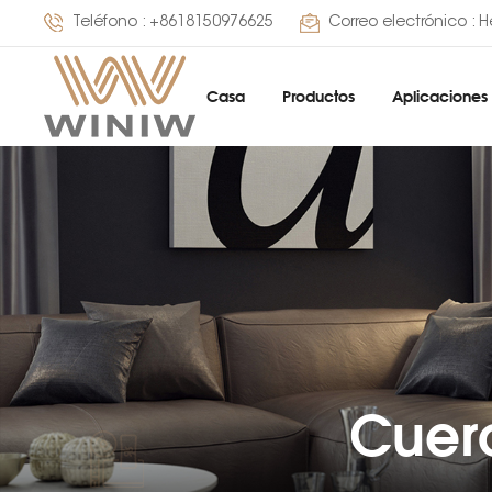
Teléfono :
+8618150976625
Correo electrónico :
H
Casa
Productos
Aplicaciones
Cuero