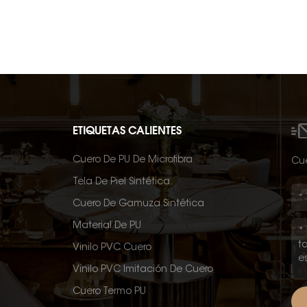
ETIQUETAS CALIENTES
Cuero De PU De Microfibra
Cué
Tela De Piel Sintética.
Cuero De Gamuza Sintética
Material De PU
Vinilo PVC Cuero
Vinilo PVC Imitación De Cuero
Cuero Termo PU