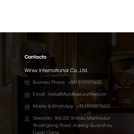
Contacto
Winiw International Co.,Ltd
Business Phone :
+8618150976625
E-mail :
Hello@MicrofiberLeather.com
Mobile & WhatsApp :
+8618150976625
Dirección : W6-302 Shimao Manhadun
Shuanglong Road, Jinjiang Quanzhou
Fujian China