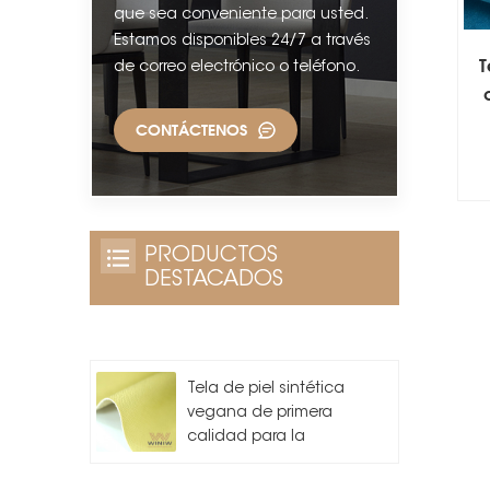
que sea conveniente para usted.
Estamos disponibles 24/7 a través
T
de correo electrónico o teléfono.
CONTÁCTENOS
PRODUCTOS
DESTACADOS
Tela de piel sintética
vegana de primera
calidad para la
fabricación de bolsos.