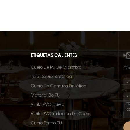
ETIQUETAS CALIENTES
Cuero De PU De Microfibra
Cué
Tela De Piel Sintética.
Cuero De Gamuza Sintética
Material De PU
Vinilo PVC Cuero
Vinilo PVC Imitación De Cuero
Cuero Termo PU