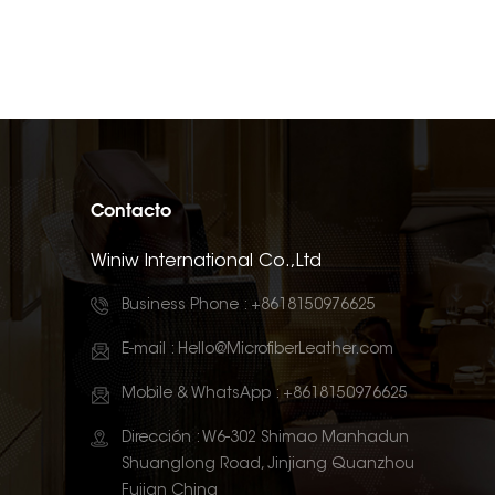
Contacto
Winiw International Co.,Ltd
Business Phone :
+8618150976625
E-mail :
Hello@MicrofiberLeather.com
Mobile & WhatsApp :
+8618150976625
Dirección : W6-302 Shimao Manhadun
Shuanglong Road, Jinjiang Quanzhou
Fujian China