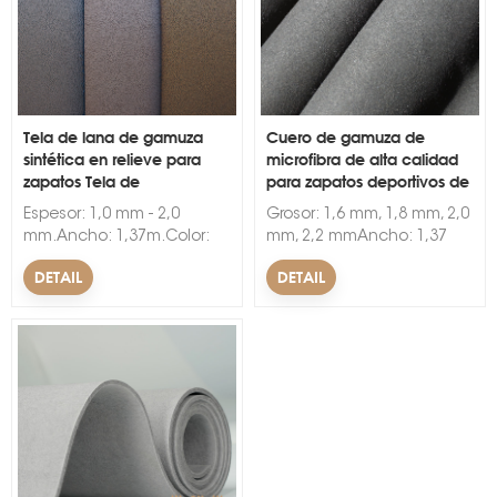
Tela de lana de gamuza
Cuero de gamuza de
sintética en relieve para
microfibra de alta calidad
zapatos Tela de
para zapatos deportivos de
s
microgamuza
PU
Espesor: 1,0 mm - 2,0
Grosor: 1,6 mm, 1,8 mm, 2,0
mm.Ancho: 1,37m.Color:
mm, 2,2 mmAncho: 1,37
Negro, Gris, Marrón, Camel,
mColor: negro, blanco, gris
DETAIL
DETAIL
Beige, todos los colores
oscuro,
disponibles.Embalaje:
personalizadoGrano:
embalaje en rollo, 30
Personalizado
m/rollo.