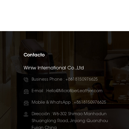
Contacto
Winiw International Co.,Ltd
Business Phone :
+8618150976625
E-mail :
Hello@MicrofiberLeather.com
Mobile & WhatsApp :
+8618150976625
Dirección : W6-302 Shimao Manhadun
Shuanglong Road, Jinjiang Quanzhou
Fujian China