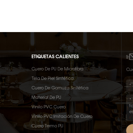
ETIQUETAS CALIENTES
Cuero De PU De Microfibra
Cué
Tela De Piel Sintética.
Cuero De Gamuza Sintética
Material De PU
Vinilo PVC Cuero
Vinilo PVC Imitación De Cuero
Cuero Termo PU