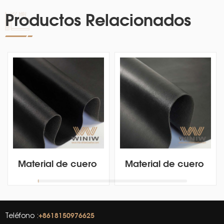
Productos Relacionados
Material de cuero
Material de cuero
de vinilo PU de
de vinilo PU de
microfibra
microfibra
texturizada para
texturizada para
fundas de
fundas de
+8618150976625
Teléfono :
asientos de
asientos de