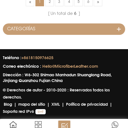
Nombre de la marca:
Nombre de la marca:
1
2
3
4
5
6
WINIW Cantidad
WINIW Cantidad
m&iacute;nima de pedido:
m&iacute;nima de pedido:
Un total de
6
300 metros lineales. Tiempo
300 metros lineales. Tiempo
de espera: 10-15
de espera: 10-15
CATEGORÍAS
d&iacute;as. &nbsp;
d&iacute;as. &nbsp;
Teléfono :
+8618150976625
Correo electrónico :
Hello@MicrofiberLeather.com
Dirección : W6-302 Shimao Manhadun Shuanglong Road,
Jinjiang Quanzhou Fujian China
© Derechos de autor - 2010-2020 : Reservados todos los
derechos.
Blog
|
mapa del sitio
|
XML
|
Política de privacidad
|
Soporta red IPv6