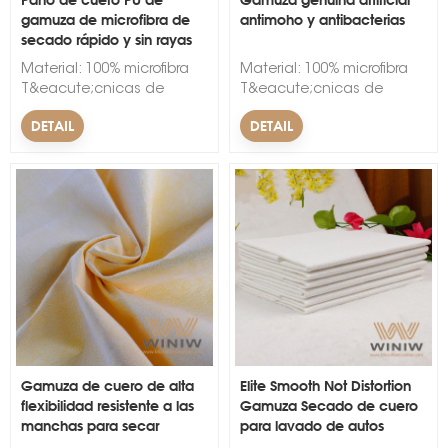
gamuza de microfibra de
antimoho y antibacterias
secado rápido y sin rayas
Material: 100% microfibra
Material: 100% microfibra
T&eacute;cnicas de
T&eacute;cnicas de
respaldo: no tejido Ancho:
respaldo: no tejido Ancho:
DETAIL
DETAIL
150cm. Espesor: 1 mm.
150cm. Espesor: 1 mm.
Color: Negro, Blanco, Rojo,
Color: Negro, Blanco, Rojo,
Azul, Verde, Amarillo, Rosa
Azul, Verde, Amarillo, Rosa
Nombre de la marca:
Nombre de la marca:
WINIW Cantidad
WINIW Cantidad
m&iacute;nima de pedido:
m&iacute;nima de pedido:
300 metros lineales. Tiempo
300 metros lineales. Tiempo
de espera: 10-15
de espera: 10-15
d&iacute;as. &nbsp;
d&iacute;as. &nbsp;
Gamuza de cuero de alta
Elite Smooth Not Distortion
flexibilidad resistente a las
Gamuza Secado de cuero
manchas para secar
para lavado de autos
automóviles