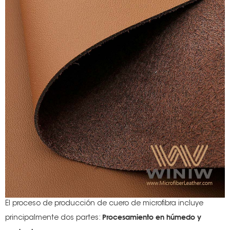
s
El proceso de producción de cuero de microfibra incluye
Procesamiento en húmedo y
principalmente dos partes: