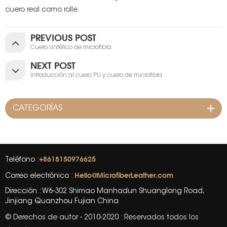
cuero real como rolle.
PREVIOUS POST
Cuero sintético de microfibra
NEXT POST
Introducción al cuero PU y cuero de microfibra
CATEGORÍAS
+8618150976625
Teléfono :
Hello@MicrofiberLeather.com
Correo electrónico :
Dirección : W6-302 Shimao Manhadun Shuanglong Road,
Jinjiang Quanzhou Fujian China
© Derechos de autor - 2010-2020 : Reservados todos los