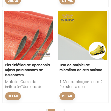
DETAIL
DETAIL
resistencia en China.El
cuero de microfibra WINIW
es el cuero vegano de la
mejor calidad, resistente a
la tracción y al desgarro,
alta resistencia al
desgaste, ¡puede
reemplazar el cuero
perfectamente para la
parte superior y el forro de
los zapatos!
Piel sintética de apariencia
Tela de polipiel de
lujosa para balones de
microfibra de alta calidad.
baloncesto
Material:Cuero de
1. Menos alargamiento. 2.
imitaciónTécnicas de
Resistente a la
respaldo:tejidoPatrón:FinalizadoAncho:54/55"Espesor:1,0
abrasi&oacute;n. 3.
DETAIL
DETAIL
mmMercado:mundoTipo:Tela
Materiales reciclados.
de cuero sintético de
&nbsp; &nbsp;
microfibraNombre de la