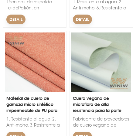
Técnicas de respaldo:
1. Resistente al agua. 2.
tejidoPatrón: en
Anti-moho. 3. Resistente a
relieveEspesor: 1,2
las arrugas. &nbsp; &nbsp;
DETAIL
DETAIL
mmAncho: 52-54
pulgadas, 137-150 cm (52-
63 pulgadas)Lugar de
origen: Fujian,
ChinaNombre de la marca:
WINIWMOQ: 500
metros&nbsp;
Material de cuero de
Cuero vegano de
gamuza micro sintético
microfibra de alta
impermeable de PU para
resistencia para la parte
automóviles
superior de los zapatos
1. Resistente al agua. 2.
Fabricante de proveedores
Anti-moho. 3. Resistente a
de cuero vegano de
las arrugas. &nbsp; &nbsp;
microfibra de alta