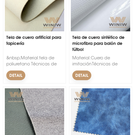
Tela de cuero artificial para
Tela de cuero sintético de
tapicería
microfibra para balón de
fútbol
s
&nbsp;Material:tela de
Material:Cuero de
poliuretano Técnicas de
imitaciónTécnicas de
respaldo:no
respaldo:tejidoPatrón:Finaliz
DETAIL
DETAIL
tejidoPatrón:en
mmMercado:mundoTipo:Tela
relieveAncho:54/55"Espesor:0,6
de cuero sintético de
mm-1,8 mmNombre de la
microfibraNombre de la
marca:WINIWColor:Todos
marca:WINIWCaracterística:Re
los colores se aceptan
al plegado, Ligero,
para personalizar&nbsp;
Antimoho, Evita las
arrugas,
Ecológico&nbsp;&nbsp;