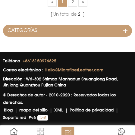
marca:WINIWCaracterística:Resistente
1
2
a las arrugas, ligero, buena
resistencia al rebote,
Un total de
2
resistente, respetuoso con
el medio
CATEGORÍAS
ambiente&nbsp;&nbsp;
Teléfono :
+8618150976625
Correo electrónico :
Hello@MicrofiberLeather.com
Dirección : W6-302 Shimao Manhadun Shuanglong Road,
Jinjiang Quanzhou Fujian China
© Derechos de autor - 2010-2020 : Reservados todos los
derechos.
Blog
|
mapa del sitio
|
XML
|
Política de privacidad
|
Soporta red IPv6