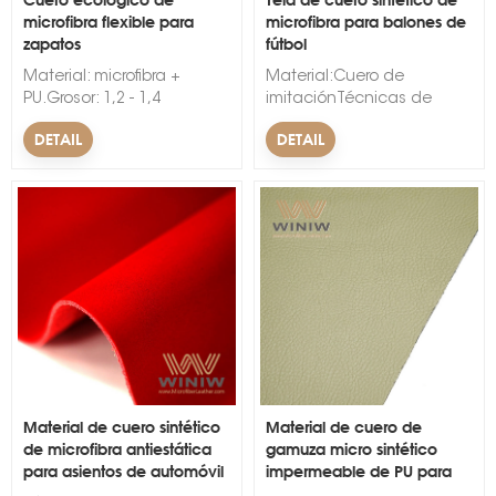
microfibra flexible para
microfibra para balones de
zapatos
fútbol
Material: microfibra +
Material:Cuero de
PU.Grosor: 1,2 - 1,4
imitaciónTécnicas de
mm.Ancho: 54”.Color:
respaldo:tejidoPatrón:Finaliz
DETAIL
DETAIL
Blanco, Negro, Gris, Beige,
mmMercado:mundoTipo:Tela
Marrón, Vino, todos los
de cuero sintético de
colores disponibles.Plazo
microfibraNombre de la
de ejecución: 1 - 20 días.
marca:WINIWCaracterística:Re
al plegado, Ligero,
Antimoho, Evita las
arrugas,
Ecológico&nbsp;&nbsp;
Material de cuero sintético
Material de cuero de
de microfibra antiestática
gamuza micro sintético
para asientos de automóvil
impermeable de PU para
automóviles