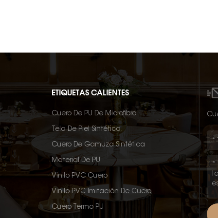
ETIQUETAS CALIENTES
Cuero De PU De Microfibra
Cué
Tela De Piel Sintética.
Cuero De Gamuza Sintética
Material De PU
Vinilo PVC Cuero
Vinilo PVC Imitación De Cuero
Cuero Termo PU