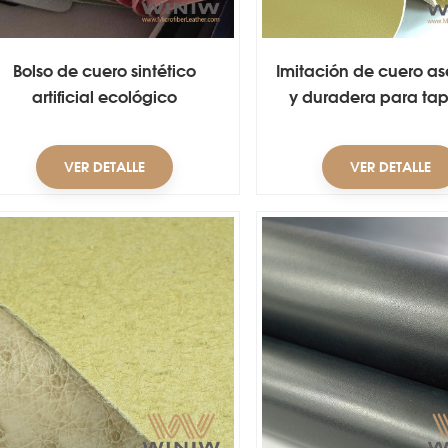
Bolso de cuero sintético
Imitación de cuero as
artificial ecológico
y duradera para tap
para interiores de aut
Material Cuer
VER DETALLE
VER DETALLE