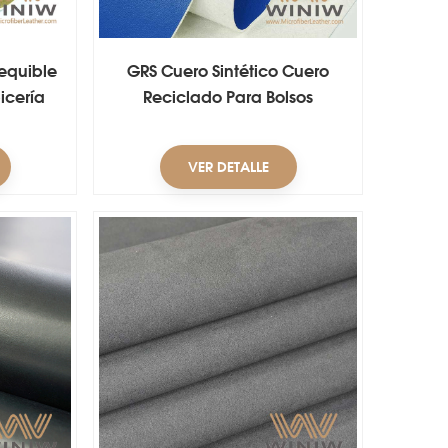
equible
GRS Cuero Sintético Cuero
icería
Reciclado Para Bolsos
omóviles
o
VER DETALLE