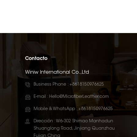
Contacto
Winiw International Co.,Ltd
Business Phone :
+8618150976625
E-mail :
Hello@MicrofiberLeather.com
Mobile & WhatsApp :
+8618150976625
Dirección : W6-302 Shimao Manhadun
Shuanglong Road, Jinjiang Quanzhou
Fujian China