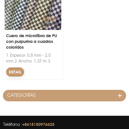
Cuero de microfibra de PU
con purpurina a cuadros
coloridos
s
1. Espesor: 0,8 mm - 2,0
mm.2. Ancho: 1,37 m.3.
Color: negro, blanco, gris,
DETAIL
marrón, todos los colores
disponibles.4. Propiedades
especiales: podemos
hacer impermeable,
CATEGORÍAS
resistente al aceite, etc.5.
Embalaje: embalaje en
rollo, 30/50 metros por rollo.
+8618150976625
Teléfono :