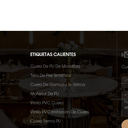
ETIQUETAS CALIENTES
Cuero De PU De Microfibra
Cué
Tela De Piel Sintética.
Cuero De Gamuza Sintética
Material De PU
Vinilo PVC Cuero
Vinilo PVC Imitación De Cuero
Cuero Termo PU