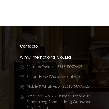
Contacto
Winiw International Co.,Ltd
Business Phone :
+8618150976625
E-mail :
Hello@MicrofiberLeather.com
Mobile & WhatsApp :
+8618150976625
Dirección : W6-302 Shimao Manhadun
Shuanglong Road, Jinjiang Quanzhou
Fujian China