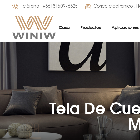
Teléfono :
+8618150976625
Correo electrónico :
H
Casa
Productos
Aplicaciones
Tela De Cue
M