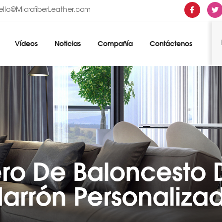
ello@MicrofiberLeather.com
Vídeos
Noticias
Compañía
Contáctenos
ro De Baloncesto 
arrón Personaliza