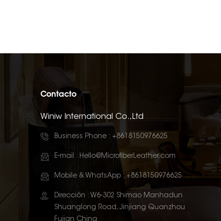
Contacto
Winiw International Co.,Ltd
Business Phone :
+8618150976625
E-mail :
Hello@MicrofiberLeather.com
Mobile & WhatsApp :
+8618150976625
Dirección : W6-302 Shimao Manhadun
Shuanglong Road, Jinjiang Quanzhou
Fujian China