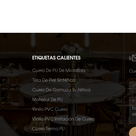
ETIQUETAS CALIENTES
Cuero De PU De Microfibra
Cué
Tela De Piel Sintética.
Cuero De Gamuza Sintética
Material De PU
Vinilo PVC Cuero
Vinilo PVC Imitación De Cuero
Cuero Termo PU