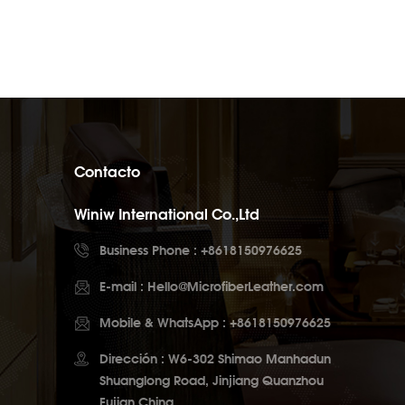
Contacto
Winiw International Co.,Ltd
Business Phone :
+8618150976625
E-mail :
Hello@MicrofiberLeather.com
Mobile & WhatsApp :
+8618150976625
Dirección : W6-302 Shimao Manhadun
Shuanglong Road, Jinjiang Quanzhou
Fujian China