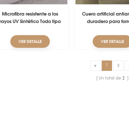
Microfibra resistente a los
Cuero artificial antia
rayos UV Sintético Todo tipo
duradero para forr
Cuero Material de
zapatos
revestimiento de zapatos
VER DETALLE
VER DETALLE
1
2
Un total de
2