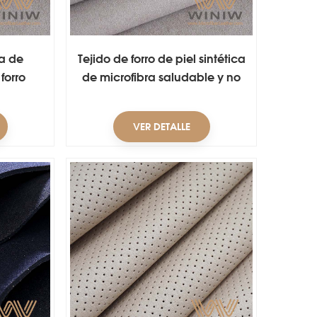
a de
Tejido de forro de piel sintética
forro
de microfibra saludable y no
lzado
irritante para zapatos
VER DETALLE