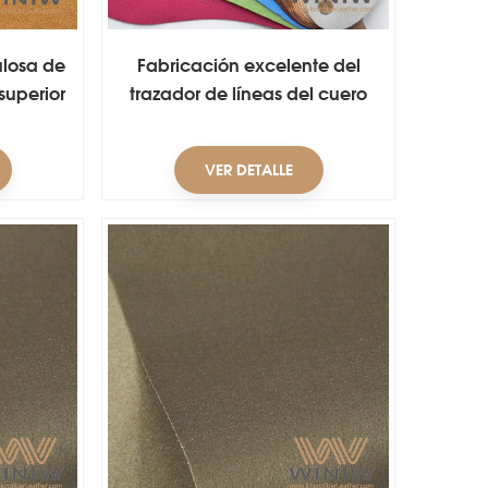
losa de
Fabricación excelente del
 superior
trazador de líneas del cuero
 forros
sintético de la microfibra del
brillo en zapatos
VER DETALLE