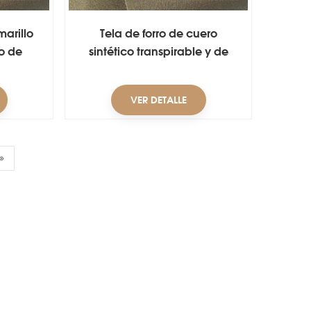
marillo
Tela de forro de cuero
o de
sintético transpirable y de
secado rápido de microfibra
para zapatos
VER DETALLE