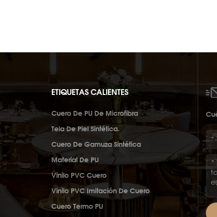
ETIQUETAS CALIENTES
Cuero De PU De Microfibra
Cué
Tela De Piel Sintética.
Cuero De Gamuza Sintética
Material De PU
Vinilo PVC Cuero
Vinilo PVC Imitación De Cuero
Cuero Termo PU