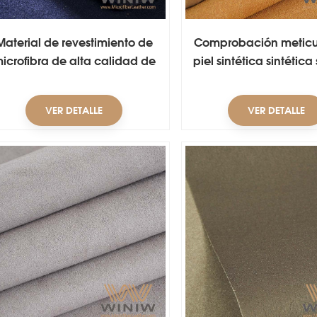
Material de revestimiento de
Comprobación meticu
icrofibra de alta calidad de
piel sintética sintética
0,7 mm Cuero de PU para
para la fabricación de
zapatos
de zapatos.
VER DETALLE
VER DETALLE