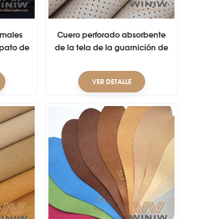
imales
Cuero perforado absorbente
apato de
de la tela de la guarnición de
la PU
la microfibra del agua para el
zapato
VER DETALLE